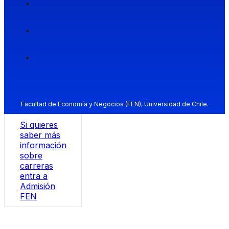
Facultad de Economía y Negocios (FEN), Universidad de Chile.
Si quieres
saber más
información
sobre
carreras
entra a
Admisión
FEN