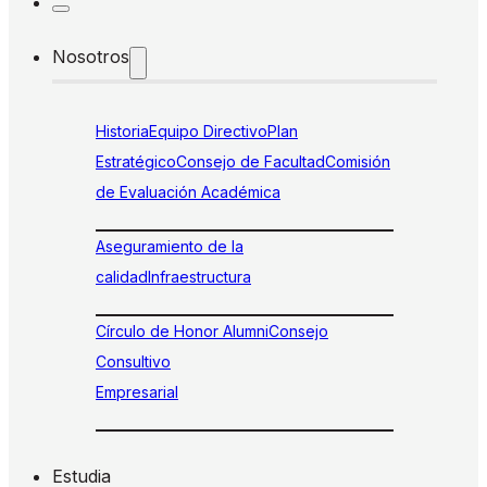
Nosotros
Historia
Equipo Directivo
Plan
Estratégico
Consejo de Facultad
Comisión
de Evaluación Académica
Aseguramiento de la
calidad
Infraestructura
Círculo de Honor Alumni
Consejo
Consultivo
Empresarial
Estudia