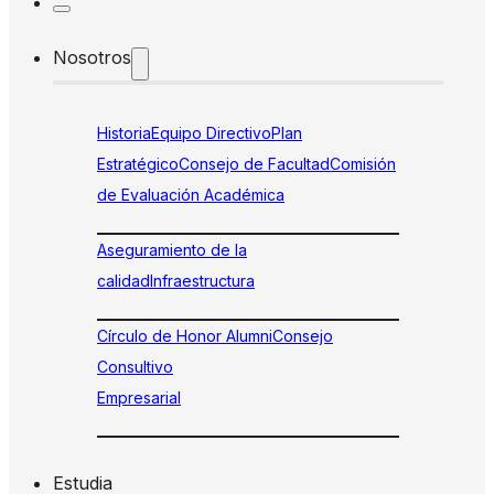
Nosotros
Historia
Equipo Directivo
Plan
Estratégico
Consejo de Facultad
Comisión
de Evaluación Académica
Aseguramiento de la
calidad
Infraestructura
Círculo de Honor Alumni
Consejo
Consultivo
Empresarial
Estudia