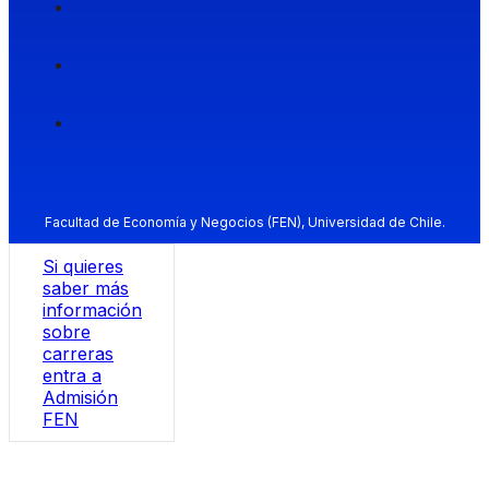
Facultad de Economía y Negocios (FEN), Universidad de Chile.
Si quieres
saber más
información
sobre
carreras
entra a
Admisión
FEN