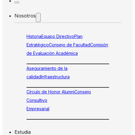
Nosotros
Historia
Equipo Directivo
Plan
Estratégico
Consejo de Facultad
Comisión
de Evaluación Académica
Aseguramiento de la
calidad
Infraestructura
Círculo de Honor Alumni
Consejo
Consultivo
Empresarial
Estudia