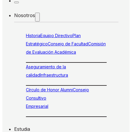
Nosotros
Historia
Equipo Directivo
Plan
Estratégico
Consejo de Facultad
Comisión
de Evaluación Académica
Aseguramiento de la
calidad
Infraestructura
Círculo de Honor Alumni
Consejo
Consultivo
Empresarial
Estudia