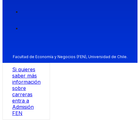
Facultad de Economía y Negocios (FEN), Universidad de Chile.
Si quieres
saber más
información
sobre
carreras
entra a
Admisión
FEN