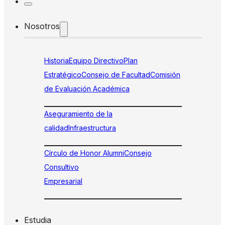
Nosotros
Historia
Equipo Directivo
Plan
Estratégico
Consejo de Facultad
Comisión
de Evaluación Académica
Aseguramiento de la
calidad
Infraestructura
Círculo de Honor Alumni
Consejo
Consultivo
Empresarial
Estudia