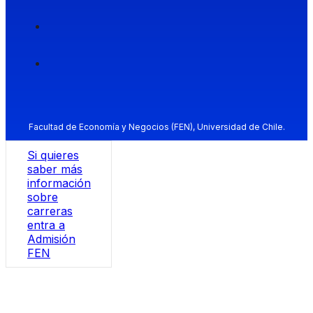
Facultad de Economía y Negocios (FEN), Universidad de Chile.
Si quieres
saber más
información
sobre
carreras
entra a
Admisión
FEN