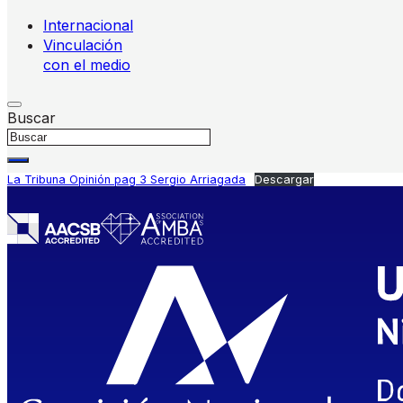
Internacional
Vinculación
con el medio
Buscar
La Tribuna Opinión pag 3 Sergio Arriagada
Descargar