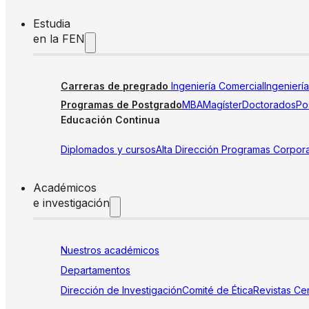
Estudia
en la FEN
Carreras de pregrado
Ingeniería Comercial
Ingenierí
Programas de Postgrado
MBA
Magíster
Doctorados
Pos
Educación Continua
Diplomados y cursos
Alta Dirección
Programas Corpora
Académicos
e investigación
Nuestros académicos
Departamentos
Dirección de Investigación
Comité de Ética
Revistas
Cen