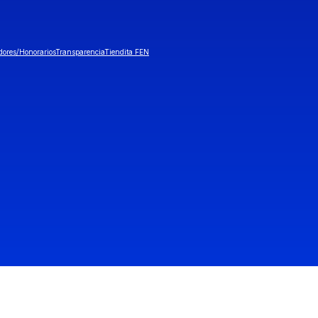
dores/Honorarios
Transparencia
Tiendita FEN