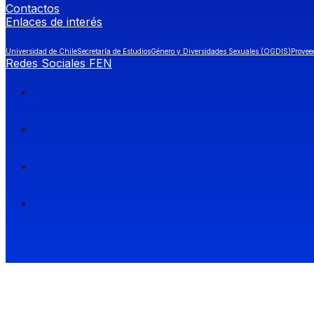
Contactos
Enlaces de interés
Universidad de Chile
Secretaría de Estudios
Género y Diversidades Sexuales (OGDIS)
Provee
Redes Sociales FEN
Facultad de Economía y Negocios (FEN), Universidad de Chile.
Si quieres saber más información sobre carreras
entra a Admisión FEN