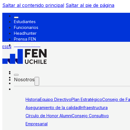
Saltar al contenido principal
Saltar al pie de página
Estudiantes
Funcionarios
Headhunter
Prensa FEN
Servicios FEN
ES
EN
Nosotros
Historia
Equipo Directivo
Plan Estratégico
Consejo de Fa
Aseguramiento de la calidad
Infraestructura
Círculo de Honor Alumni
Consejo Consultivo
Empresarial