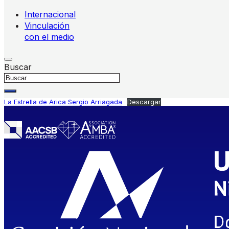
Internacional
Vinculación
con el medio
Buscar
La Estrella de Arica Sergio Arriagada
Descargar