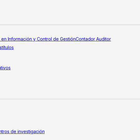
a en Información y Control de Gestión
Contador Auditor
títulos
tivos
tros de investigación