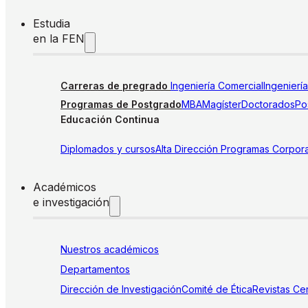
Estudia
en la FEN
Carreras de pregrado
Ingeniería Comercial
Ingenierí
Programas de Postgrado
MBA
Magíster
Doctorados
Pos
Educación Continua
Diplomados y cursos
Alta Dirección
Programas Corpora
Académicos
e investigación
Nuestros académicos
Departamentos
Dirección de Investigación
Comité de Ética
Revistas
Cen