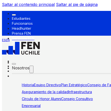
Saltar al contenido principal
Saltar al pie de página
Estudiantes
Funcionarios
Headhunter
Prensa FEN
Servicios FEN
ES
EN
Nosotros
Historia
Equipo Directivo
Plan Estratégico
Consejo de Fa
Aseguramiento de la calidad
Infraestructura
Círculo de Honor Alumni
Consejo Consultivo
Empresarial