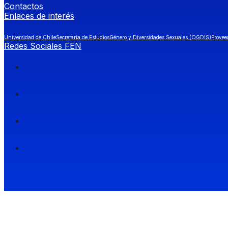
Contactos
Enlaces de interés
Universidad de Chile
Secretaría de Estudios
Género y Diversidades Sexuales (OGDIS)
Provee
Redes Sociales FEN
Facultad de Economía y Negocios (FEN), Universidad de Chile.
Si quieres saber más información sobre carreras
entra a Admisión FEN