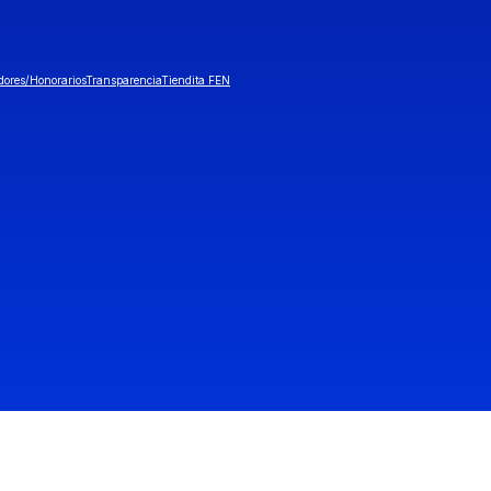
dores/Honorarios
Transparencia
Tiendita FEN