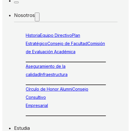
Nosotros
Historia
Equipo Directivo
Plan
Estratégico
Consejo de Facultad
Comisión
de Evaluación Académica
Aseguramiento de la
calidad
Infraestructura
Círculo de Honor Alumni
Consejo
Consultivo
Empresarial
Estudia