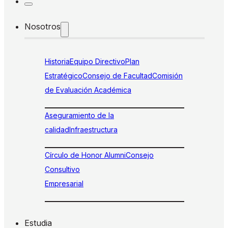
Nosotros
Historia
Equipo Directivo
Plan
Estratégico
Consejo de Facultad
Comisión
de Evaluación Académica
Aseguramiento de la
calidad
Infraestructura
Círculo de Honor Alumni
Consejo
Consultivo
Empresarial
Estudia