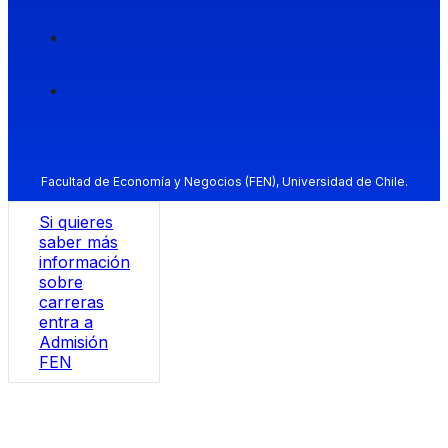
Facultad de Economía y Negocios (FEN), Universidad de Chile.
Si quieres
saber más
información
sobre
carreras
entra a
Admisión
FEN