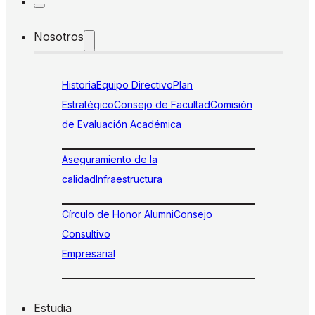
Nosotros
Historia
Equipo Directivo
Plan
Estratégico
Consejo de Facultad
Comisión
de Evaluación Académica
Aseguramiento de la
calidad
Infraestructura
Círculo de Honor Alumni
Consejo
Consultivo
Empresarial
Estudia