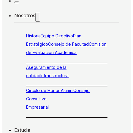
Nosotros
Historia
Equipo Directivo
Plan
Estratégico
Consejo de Facultad
Comisión
de Evaluación Académica
Aseguramiento de la
calidad
Infraestructura
Círculo de Honor Alumni
Consejo
Consultivo
Empresarial
Estudia