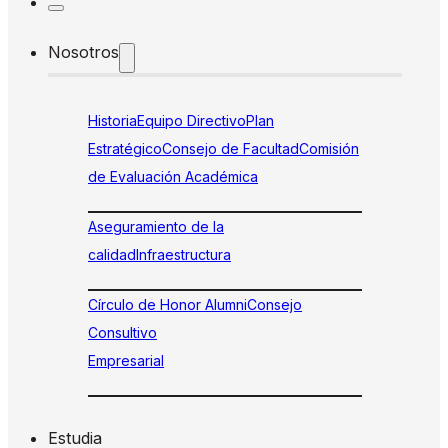
Nosotros
Historia
Equipo Directivo
Plan
Estratégico
Consejo de Facultad
Comisión
de Evaluación Académica
Aseguramiento de la
calidad
Infraestructura
Círculo de Honor Alumni
Consejo
Consultivo
Empresarial
Estudia