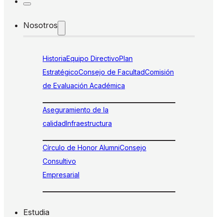
Nosotros
Historia
Equipo Directivo
Plan
Estratégico
Consejo de Facultad
Comisión
de Evaluación Académica
Aseguramiento de la
calidad
Infraestructura
Círculo de Honor Alumni
Consejo
Consultivo
Empresarial
Estudia