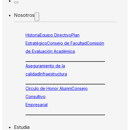
Nosotros
Historia
Equipo Directivo
Plan
Estratégico
Consejo de Facultad
Comisión
de Evaluación Académica
Aseguramiento de la
calidad
Infraestructura
Círculo de Honor Alumni
Consejo
Consultivo
Empresarial
Estudia