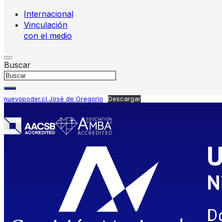
Internacional
Vinculación
con el medio
Buscar
nuevopoder.cl José de Gregorio
Descargar