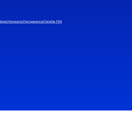
dores/Honorarios
Transparencia
Tiendita FEN