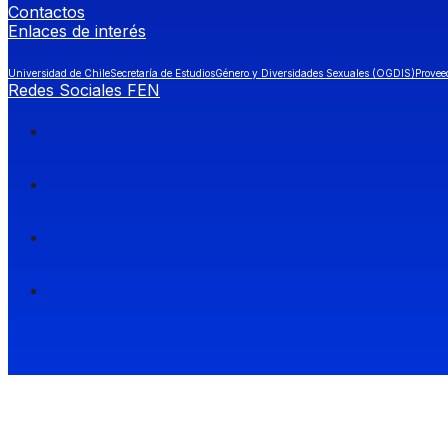
Contactos
Enlaces de interés
Universidad de Chile
Secretaría de Estudios
Género y Diversidades Sexuales (OGDIS)
Provee
Redes Sociales FEN
Facultad de Economía y Negocios (FEN), Universidad de Chile.
Si quieres saber más información sobre carreras
entra a Admisión FEN