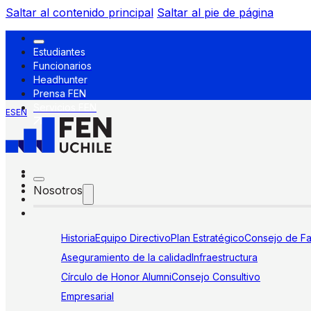
Saltar al contenido principal
Saltar al pie de página
Estudiantes
Funcionarios
Headhunter
Prensa FEN
Servicios FEN
ES
EN
Nosotros
Historia
Equipo Directivo
Plan Estratégico
Consejo de Fa
Aseguramiento de la calidad
Infraestructura
Círculo de Honor Alumni
Consejo Consultivo
Empresarial