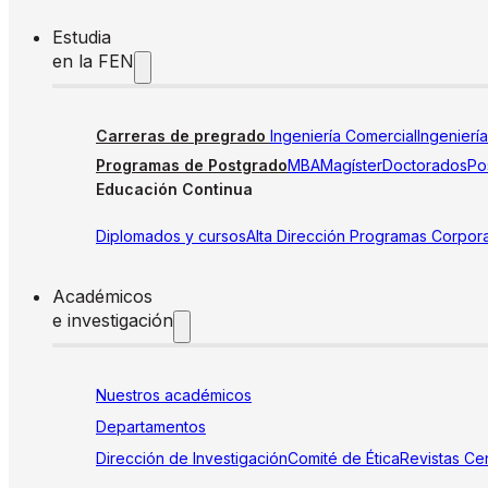
Estudia
en la FEN
Carreras de pregrado
Ingeniería Comercial
Ingenierí
Programas de Postgrado
MBA
Magíster
Doctorados
Pos
Educación Continua
Diplomados y cursos
Alta Dirección
Programas Corpora
Académicos
e investigación
Nuestros académicos
Departamentos
Dirección de Investigación
Comité de Ética
Revistas
Cen