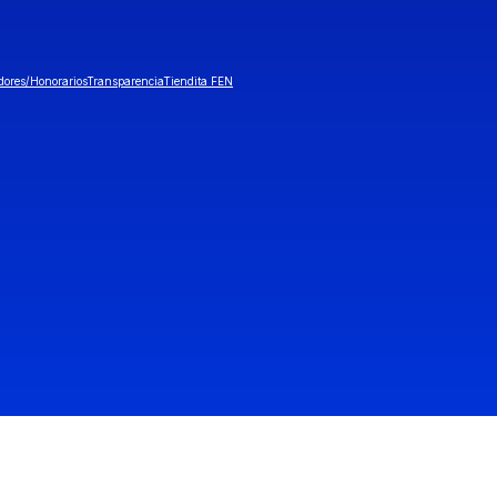
dores/Honorarios
Transparencia
Tiendita FEN