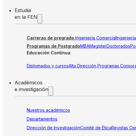
Estudia
en la FEN
Carreras de pregrado
Ingeniería Comercial
Ingenierí
Programas de Postgrado
MBA
Magíster
Doctorados
Pos
Educación Continua
Diplomados y cursos
Alta Dirección
Programas Corpora
Académicos
e investigación
Nuestros académicos
Departamentos
Dirección de Investigación
Comité de Ética
Revistas
Cen