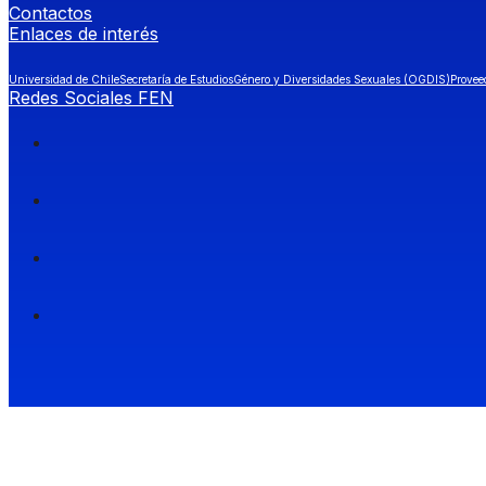
Contactos
Enlaces de interés
Universidad de Chile
Secretaría de Estudios
Género y Diversidades Sexuales (OGDIS)
Provee
Redes Sociales FEN
Facultad de Economía y Negocios (FEN), Universidad de Chile.
Si quieres saber más información sobre carreras
entra a Admisión FEN