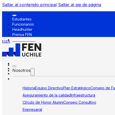
Saltar al contenido principal
Saltar al pie de página
Estudiantes
Funcionarios
Headhunter
Prensa FEN
Servicios FEN
ES
EN
Nosotros
Historia
Equipo Directivo
Plan Estratégico
Consejo de Fa
Aseguramiento de la calidad
Infraestructura
Círculo de Honor Alumni
Consejo Consultivo
Empresarial