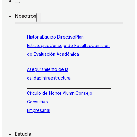
Nosotros
Historia
Equipo Directivo
Plan
Estratégico
Consejo de Facultad
Comisión
de Evaluación Académica
Aseguramiento de la
calidad
Infraestructura
Círculo de Honor Alumni
Consejo
Consultivo
Empresarial
Estudia