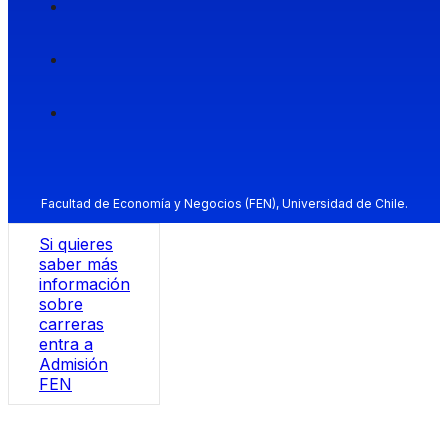
Facultad de Economía y Negocios (FEN), Universidad de Chile.
Si quieres
saber más
información
sobre
carreras
entra a
Admisión
FEN