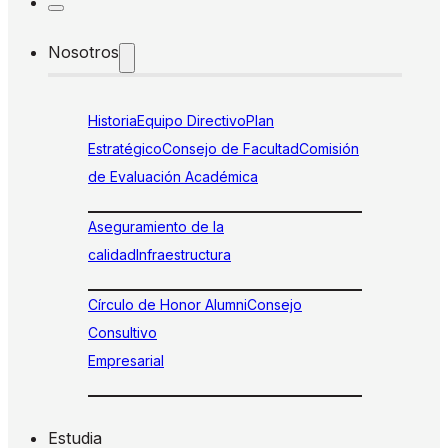
Nosotros
Historia
Equipo Directivo
Plan
Estratégico
Consejo de Facultad
Comisión
de Evaluación Académica
Aseguramiento de la
calidad
Infraestructura
Círculo de Honor Alumni
Consejo
Consultivo
Empresarial
Estudia