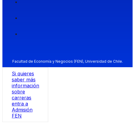
Facultad de Economía y Negocios (FEN), Universidad de Chile.
Si quieres
saber más
información
sobre
carreras
entra a
Admisión
FEN