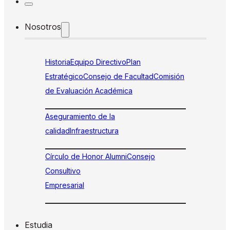
Nosotros
Historia
Equipo Directivo
Plan
Estratégico
Consejo de Facultad
Comisión
de Evaluación Académica
Aseguramiento de la
calidad
Infraestructura
Círculo de Honor Alumni
Consejo
Consultivo
Empresarial
Estudia