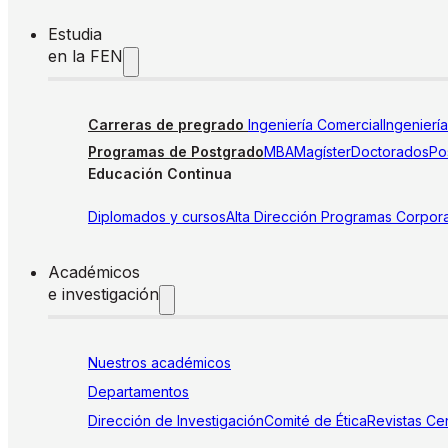
Estudia
en la FEN
Carreras de pregrado
Ingeniería Comercial
Ingenierí
Programas de Postgrado
MBA
Magíster
Doctorados
Pos
Educación Continua
Diplomados y cursos
Alta Dirección
Programas Corpora
Académicos
e investigación
Nuestros académicos
Departamentos
Dirección de Investigación
Comité de Ética
Revistas
Cen