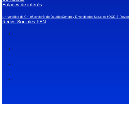
Enlaces de interés
Universidad de Chile
Secretaría de Estudios
Género y Diversidades Sexuales (OGDIS)
Provee
Redes Sociales FEN
Facultad de Economía y Negocios (FEN), Universidad de Chile.
Si quieres saber más información sobre carreras
entra a Admisión FEN