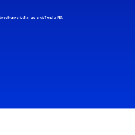
dores/Honorarios
Transparencia
Tiendita FEN