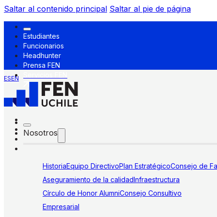
Saltar al contenido principal
Saltar al pie de página
Estudiantes
Funcionarios
Headhunter
Prensa FEN
Servicios FEN
ES
EN
Nosotros
Historia
Equipo Directivo
Plan Estratégico
Consejo de Fa
Aseguramiento de la calidad
Infraestructura
Círculo de Honor Alumni
Consejo Consultivo
Empresarial