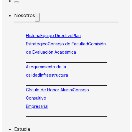
Nosotros
Historia
Equipo Directivo
Plan
Estratégico
Consejo de Facultad
Comisión
de Evaluación Académica
Aseguramiento de la
calidad
Infraestructura
Círculo de Honor Alumni
Consejo
Consultivo
Empresarial
Estudia