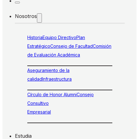
Nosotros
Historia
Equipo Directivo
Plan
Estratégico
Consejo de Facultad
Comisión
de Evaluación Académica
Aseguramiento de la
calidad
Infraestructura
Círculo de Honor Alumni
Consejo
Consultivo
Empresarial
Estudia