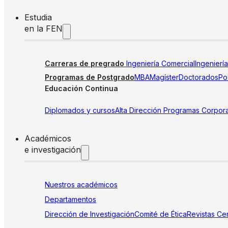
Estudia
en la FEN
Carreras de pregrado
Ingeniería Comercial
Ingenierí
Programas de Postgrado
MBA
Magíster
Doctorados
Pos
Educación Continua
Diplomados y cursos
Alta Dirección
Programas Corpora
Académicos
e investigación
Nuestros académicos
Departamentos
Dirección de Investigación
Comité de Ética
Revistas
Cen