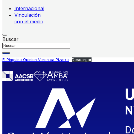
Internacional
Vinculación
con el medio
Buscar
El Pinguino Opinion Veronica Pizarro
Descargar