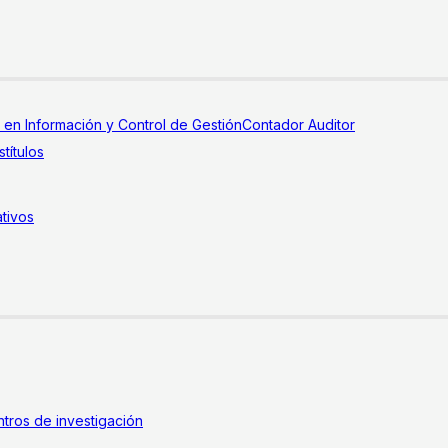
a en Información y Control de Gestión
Contador Auditor
títulos
tivos
tros de investigación