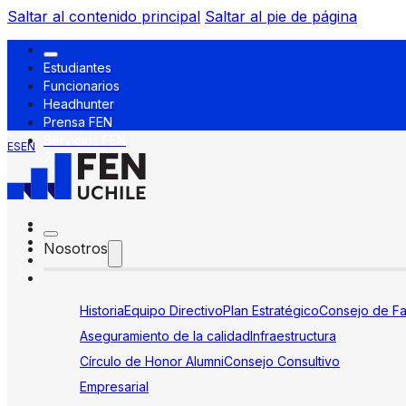
Saltar al contenido principal
Saltar al pie de página
Estudiantes
Funcionarios
Headhunter
Prensa FEN
Servicios FEN
ES
EN
Nosotros
Historia
Equipo Directivo
Plan Estratégico
Consejo de Fa
Aseguramiento de la calidad
Infraestructura
Círculo de Honor Alumni
Consejo Consultivo
Empresarial