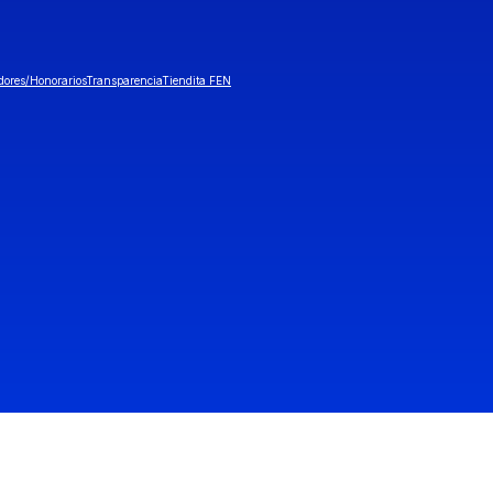
dores/Honorarios
Transparencia
Tiendita FEN