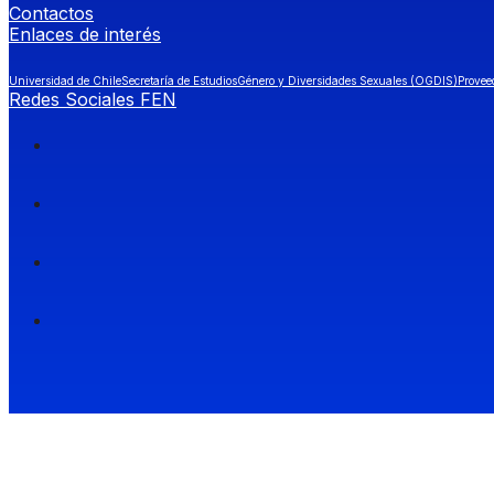
Contactos
Enlaces de interés
Universidad de Chile
Secretaría de Estudios
Género y Diversidades Sexuales (OGDIS)
Provee
Redes Sociales FEN
Facultad de Economía y Negocios (FEN), Universidad de Chile.
Si quieres saber más información sobre carreras
entra a Admisión FEN