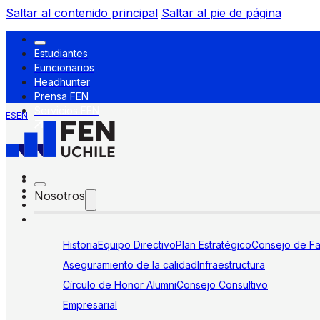
Saltar al contenido principal
Saltar al pie de página
Estudiantes
Funcionarios
Headhunter
Prensa FEN
Servicios FEN
ES
EN
Nosotros
Historia
Equipo Directivo
Plan Estratégico
Consejo de Fa
Aseguramiento de la calidad
Infraestructura
Círculo de Honor Alumni
Consejo Consultivo
Empresarial