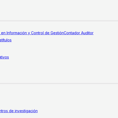
a en Información y Control de Gestión
Contador Auditor
títulos
tivos
tros de investigación