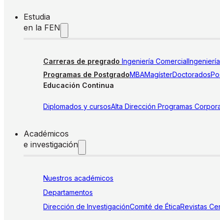
Estudia
en la FEN
Carreras de pregrado
Ingeniería Comercial
Ingenierí
Programas de Postgrado
MBA
Magíster
Doctorados
Pos
Educación Continua
Diplomados y cursos
Alta Dirección
Programas Corpora
Académicos
e investigación
Nuestros académicos
Departamentos
Dirección de Investigación
Comité de Ética
Revistas
Cen