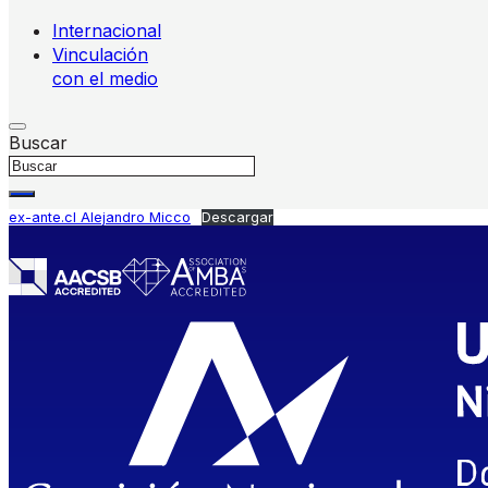
Internacional
Vinculación
con el medio
Buscar
ex-ante.cl Alejandro Micco
Descargar