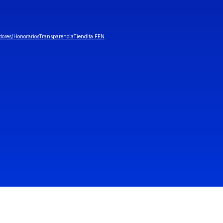
dores/Honorarios
Transparencia
Tiendita FEN