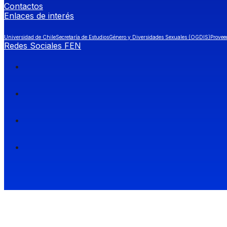
Contactos
Enlaces de interés
Universidad de Chile
Secretaría de Estudios
Género y Diversidades Sexuales (OGDIS)
Provee
Redes Sociales FEN
Facultad de Economía y Negocios (FEN), Universidad de Chile.
Si quieres saber más información sobre carreras
entra a Admisión FEN