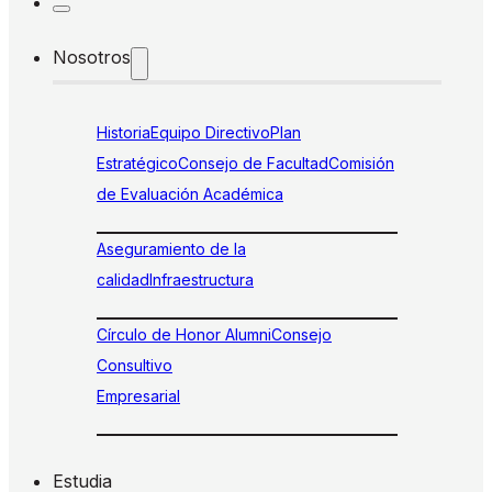
Nosotros
Historia
Equipo Directivo
Plan
Estratégico
Consejo de Facultad
Comisión
de Evaluación Académica
Aseguramiento de la
calidad
Infraestructura
Círculo de Honor Alumni
Consejo
Consultivo
Empresarial
Estudia