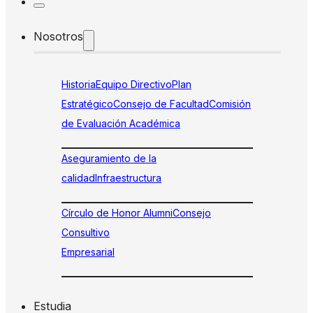
Nosotros
Historia
Equipo Directivo
Plan
Estratégico
Consejo de Facultad
Comisión
de Evaluación Académica
Aseguramiento de la
calidad
Infraestructura
Círculo de Honor Alumni
Consejo
Consultivo
Empresarial
Estudia