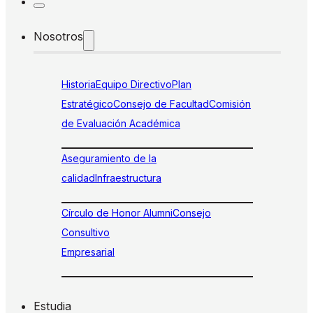
Nosotros
Historia
Equipo Directivo
Plan
Estratégico
Consejo de Facultad
Comisión
de Evaluación Académica
Aseguramiento de la
calidad
Infraestructura
Círculo de Honor Alumni
Consejo
Consultivo
Empresarial
Estudia