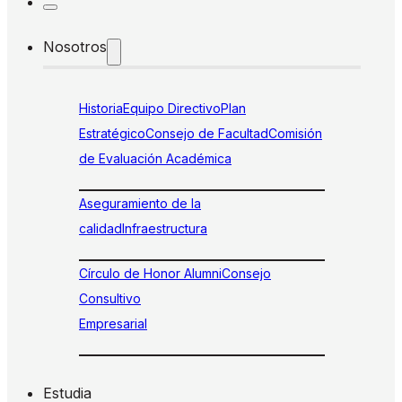
Nosotros
Historia
Equipo Directivo
Plan
Estratégico
Consejo de Facultad
Comisión
de Evaluación Académica
Aseguramiento de la
calidad
Infraestructura
Círculo de Honor Alumni
Consejo
Consultivo
Empresarial
Estudia