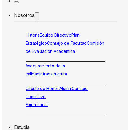
Nosotros
Historia
Equipo Directivo
Plan
Estratégico
Consejo de Facultad
Comisión
de Evaluación Académica
Aseguramiento de la
calidad
Infraestructura
Círculo de Honor Alumni
Consejo
Consultivo
Empresarial
Estudia