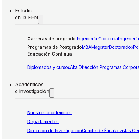
Estudia
en la FEN
Carreras de pregrado
Ingeniería Comercial
Ingenierí
Programas de Postgrado
MBA
Magíster
Doctorados
Pos
Educación Continua
Diplomados y cursos
Alta Dirección
Programas Corpora
Académicos
e investigación
Nuestros académicos
Departamentos
Dirección de Investigación
Comité de Ética
Revistas
Cen