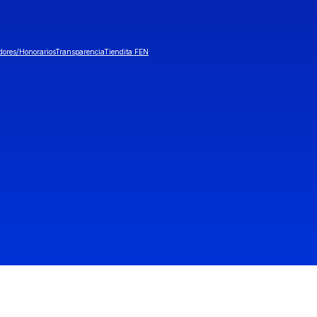
dores/Honorarios
Transparencia
Tiendita FEN