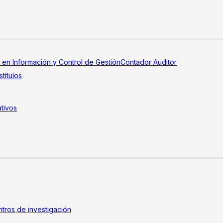
a en Información y Control de Gestión
Contador Auditor
títulos
tivos
tros de investigación