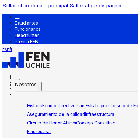
Saltar al contenido principal
Saltar al pie de página
Estudiantes
Funcionarios
Headhunter
Prensa FEN
Servicios FEN
ES
EN
Nosotros
Historia
Equipo Directivo
Plan Estratégico
Consejo de Fa
Aseguramiento de la calidad
Infraestructura
Círculo de Honor Alumni
Consejo Consultivo
Empresarial