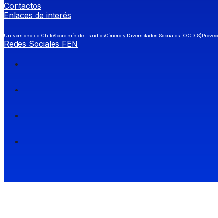
Contactos
Enlaces de interés
Universidad de Chile
Secretaría de Estudios
Género y Diversidades Sexuales (OGDIS)
Provee
Redes Sociales FEN
Facultad de Economía y Negocios (FEN), Universidad de Chile.
Si quieres saber más información sobre carreras
entra a Admisión FEN