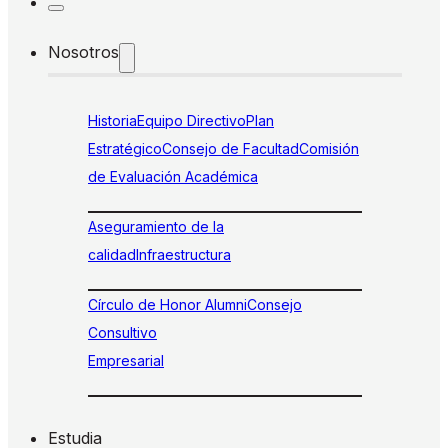
Nosotros
Historia
Equipo Directivo
Plan
Estratégico
Consejo de Facultad
Comisión
de Evaluación Académica
Aseguramiento de la
calidad
Infraestructura
Círculo de Honor Alumni
Consejo
Consultivo
Empresarial
Estudia