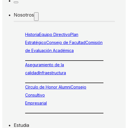
Nosotros
Historia
Equipo Directivo
Plan
Estratégico
Consejo de Facultad
Comisión
de Evaluación Académica
Aseguramiento de la
calidad
Infraestructura
Círculo de Honor Alumni
Consejo
Consultivo
Empresarial
Estudia