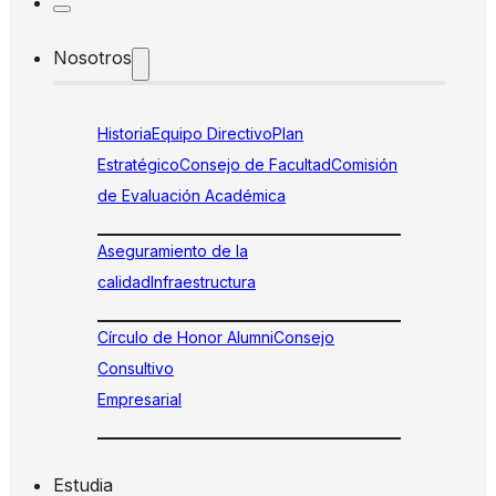
Nosotros
Historia
Equipo Directivo
Plan
Estratégico
Consejo de Facultad
Comisión
de Evaluación Académica
Aseguramiento de la
calidad
Infraestructura
Círculo de Honor Alumni
Consejo
Consultivo
Empresarial
Estudia