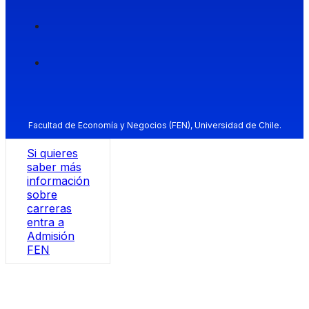
Facultad de Economía y Negocios (FEN), Universidad de Chile.
Si quieres
saber más
información
sobre
carreras
entra a
Admisión
FEN