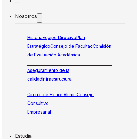
Nosotros
Historia
Equipo Directivo
Plan
Estratégico
Consejo de Facultad
Comisión
de Evaluación Académica
Aseguramiento de la
calidad
Infraestructura
Círculo de Honor Alumni
Consejo
Consultivo
Empresarial
Estudia