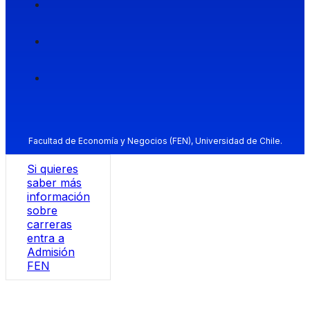
Facultad de Economía y Negocios (FEN), Universidad de Chile.
Si quieres
saber más
información
sobre
carreras
entra a
Admisión
FEN