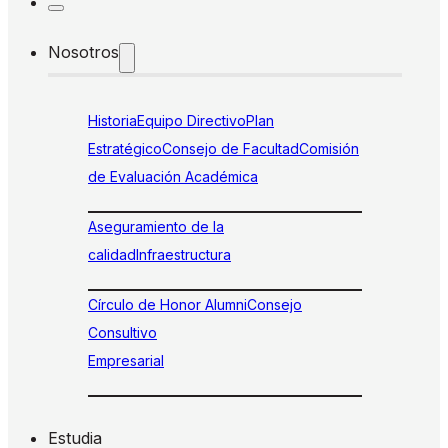
Nosotros
Historia
Equipo Directivo
Plan
Estratégico
Consejo de Facultad
Comisión
de Evaluación Académica
Aseguramiento de la
calidad
Infraestructura
Círculo de Honor Alumni
Consejo
Consultivo
Empresarial
Estudia