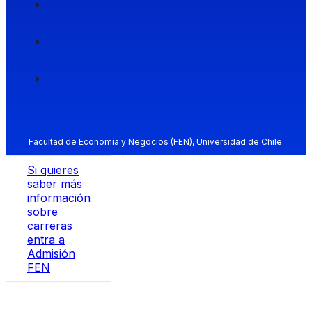
Facultad de Economía y Negocios (FEN), Universidad de Chile.
Si quieres
saber más
información
sobre
carreras
entra a
Admisión
FEN