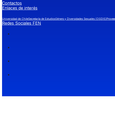
Contactos
Enlaces de interés
Universidad de Chile
Secretaría de Estudios
Género y Diversidades Sexuales (OGDIS)
Provee
Redes Sociales FEN
Facultad de Economía y Negocios (FEN), Universidad de Chile.
Si quieres saber más información sobre carreras
entra a Admisión FEN