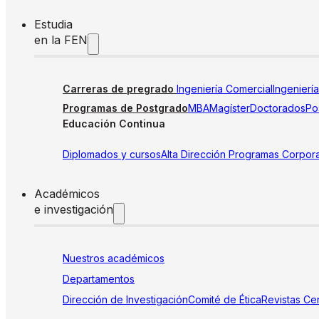
Estudia
en la FEN
Carreras de pregrado
Ingeniería Comercial
Ingenierí
Programas de Postgrado
MBA
Magíster
Doctorados
Pos
Educación Continua
Diplomados y cursos
Alta Dirección
Programas Corpora
Académicos
e investigación
Nuestros académicos
Departamentos
Dirección de Investigación
Comité de Ética
Revistas
Cen