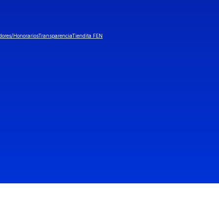
dores/Honorarios
Transparencia
Tiendita FEN