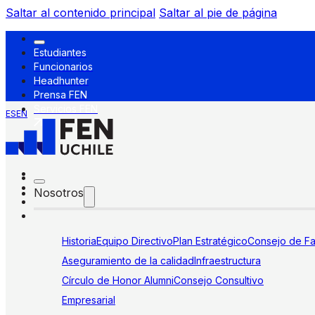
Saltar al contenido principal
Saltar al pie de página
Estudiantes
Funcionarios
Headhunter
Prensa FEN
Servicios FEN
ES
EN
Nosotros
Historia
Equipo Directivo
Plan Estratégico
Consejo de Fa
Aseguramiento de la calidad
Infraestructura
Círculo de Honor Alumni
Consejo Consultivo
Empresarial