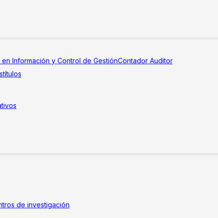
a en Información y Control de Gestión
Contador Auditor
títulos
tivos
tros de investigación