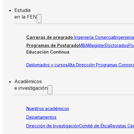
Estudia
en la FEN
Carreras de pregrado
Ingeniería Comercial
Ingenierí
Programas de Postgrado
MBA
Magíster
Doctorados
Pos
Educación Continua
Diplomados y cursos
Alta Dirección
Programas Corpora
Académicos
e investigación
Nuestros académicos
Departamentos
Dirección de Investigación
Comité de Ética
Revistas
Cen