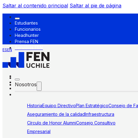
Saltar al contenido principal
Saltar al pie de página
Estudiantes
Funcionarios
Headhunter
Prensa FEN
Servicios FEN
ES
EN
Nosotros
Historia
Equipo Directivo
Plan Estratégico
Consejo de Fa
Aseguramiento de la calidad
Infraestructura
Círculo de Honor Alumni
Consejo Consultivo
Empresarial