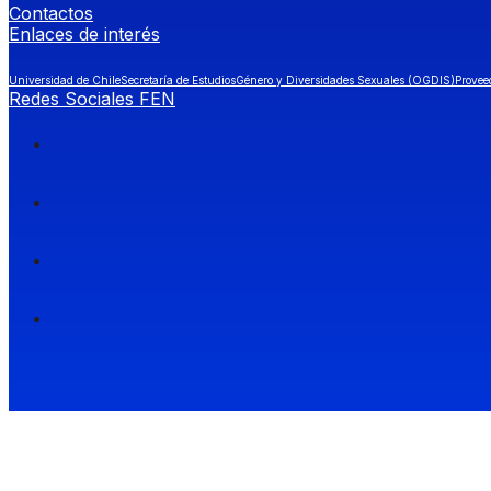
Contactos
Enlaces de interés
Universidad de Chile
Secretaría de Estudios
Género y Diversidades Sexuales (OGDIS)
Provee
Redes Sociales FEN
Facultad de Economía y Negocios (FEN), Universidad de Chile.
Si quieres saber más información sobre carreras
entra a Admisión FEN