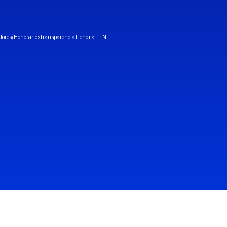
dores/Honorarios
Transparencia
Tiendita FEN