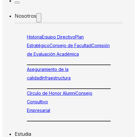
Nosotros
Historia
Equipo Directivo
Plan
Estratégico
Consejo de Facultad
Comisión
de Evaluación Académica
Aseguramiento de la
calidad
Infraestructura
Círculo de Honor Alumni
Consejo
Consultivo
Empresarial
Estudia