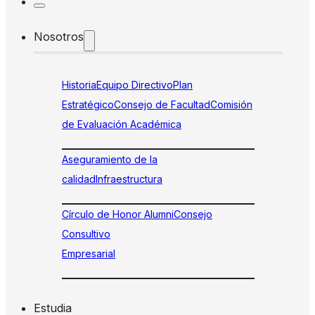
Nosotros
Historia
Equipo Directivo
Plan
Estratégico
Consejo de Facultad
Comisión
de Evaluación Académica
Aseguramiento de la
calidad
Infraestructura
Círculo de Honor Alumni
Consejo
Consultivo
Empresarial
Estudia