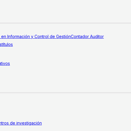
a en Información y Control de Gestión
Contador Auditor
títulos
tivos
tros de investigación