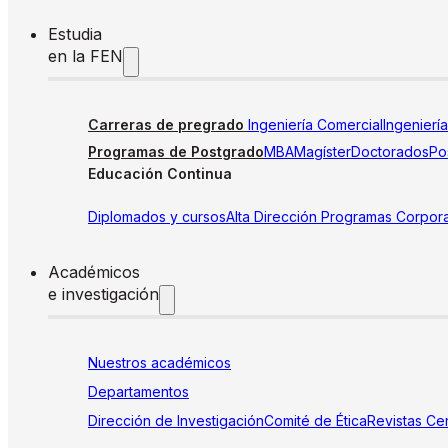
Estudia
en la FEN
Carreras de pregrado
Ingeniería Comercial
Ingenierí
Programas de Postgrado
MBA
Magíster
Doctorados
Pos
Educación Continua
Diplomados y cursos
Alta Dirección
Programas Corpora
Académicos
e investigación
Nuestros académicos
Departamentos
Dirección de Investigación
Comité de Ética
Revistas
Cen