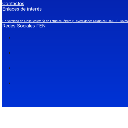
Contactos
Enlaces de interés
Universidad de Chile
Secretaría de Estudios
Género y Diversidades Sexuales (OGDIS)
Provee
Redes Sociales FEN
Facultad de Economía y Negocios (FEN), Universidad de Chile.
Si quieres saber más información sobre carreras
entra a Admisión FEN