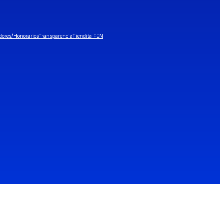
dores/Honorarios
Transparencia
Tiendita FEN