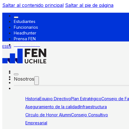
Saltar al contenido principal
Saltar al pie de página
Estudiantes
Funcionarios
Headhunter
Prensa FEN
Servicios FEN
ES
EN
Nosotros
Historia
Equipo Directivo
Plan Estratégico
Consejo de Fa
Aseguramiento de la calidad
Infraestructura
Círculo de Honor Alumni
Consejo Consultivo
Empresarial