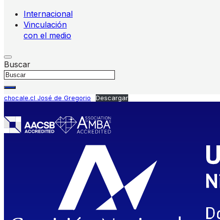
Internacional
Vinculación
con el medio
Buscar
chocale.cl José de Gregorio
Descargar