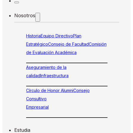
Nosotros
Historia
Equipo Directivo
Plan
Estratégico
Consejo de Facultad
Comisión
de Evaluación Académica
Aseguramiento de la
calidad
Infraestructura
Círculo de Honor Alumni
Consejo
Consultivo
Empresarial
Estudia