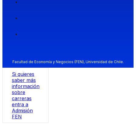
Facultad de Economía y Negocios (FEN), Universidad de Chile.
Si quieres
saber más
información
sobre
carreras
entra a
Admisión
FEN