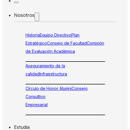
Nosotros
Historia
Equipo Directivo
Plan
Estratégico
Consejo de Facultad
Comisión
de Evaluación Académica
Aseguramiento de la
calidad
Infraestructura
Círculo de Honor Alumni
Consejo
Consultivo
Empresarial
Estudia