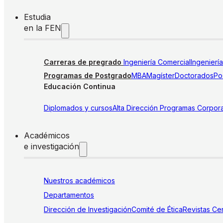
Estudia
en la FEN
Carreras de pregrado
Ingeniería Comercial
Ingenierí
Programas de Postgrado
MBA
Magíster
Doctorados
Pos
Educación Continua
Diplomados y cursos
Alta Dirección
Programas Corpora
Académicos
e investigación
Nuestros académicos
Departamentos
Dirección de Investigación
Comité de Ética
Revistas
Cen