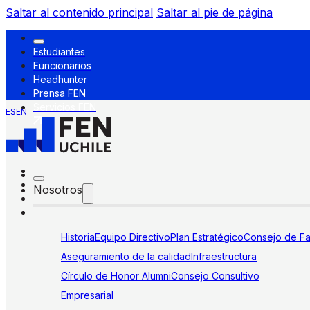
Saltar al contenido principal
Saltar al pie de página
Estudiantes
Funcionarios
Headhunter
Prensa FEN
Servicios FEN
ES
EN
Nosotros
Historia
Equipo Directivo
Plan Estratégico
Consejo de Fa
Aseguramiento de la calidad
Infraestructura
Círculo de Honor Alumni
Consejo Consultivo
Empresarial