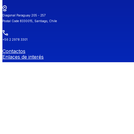
Diagonal Paraguay 205 - 257
Postal Code 8330015, Santiago, Chile
+56 2 2978 3301
Contactos
Enlaces de interés
Universidad de Chile
Secretaría de Estudios
Género y Diversidades Sexuales (OGDIS)
Provee
Redes Sociales FEN