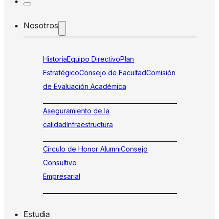
Nosotros
Historia
Equipo Directivo
Plan
Estratégico
Consejo de Facultad
Comisión
de Evaluación Académica
Aseguramiento de la
calidad
Infraestructura
Círculo de Honor Alumni
Consejo
Consultivo
Empresarial
Estudia