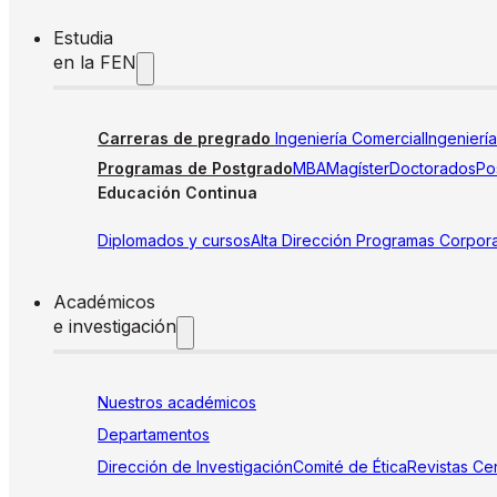
Estudia
en la FEN
Carreras de pregrado
Ingeniería Comercial
Ingenierí
Programas de Postgrado
MBA
Magíster
Doctorados
Pos
Educación Continua
Diplomados y cursos
Alta Dirección
Programas Corpora
Académicos
e investigación
Nuestros académicos
Departamentos
Dirección de Investigación
Comité de Ética
Revistas
Cen