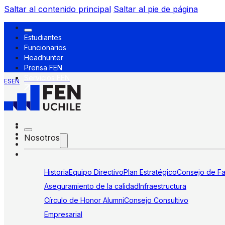
Saltar al contenido principal
Saltar al pie de página
Estudiantes
Funcionarios
Headhunter
Prensa FEN
Servicios FEN
ES
EN
Nosotros
Historia
Equipo Directivo
Plan Estratégico
Consejo de Fa
Aseguramiento de la calidad
Infraestructura
Círculo de Honor Alumni
Consejo Consultivo
Empresarial