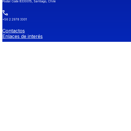
Postal Code 8330015, Santiago, Chile
+56 2 2978 3301
Contactos
Enlaces de interés
Universidad de Chile
Secretaría de Estudios
Género y Diversidades Sexuales (OGDIS)
Provee
Redes Sociales FEN