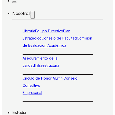
Nosotros
Historia
Equipo Directivo
Plan
Estratégico
Consejo de Facultad
Comisión
de Evaluación Académica
Aseguramiento de la
calidad
Infraestructura
Círculo de Honor Alumni
Consejo
Consultivo
Empresarial
Estudia