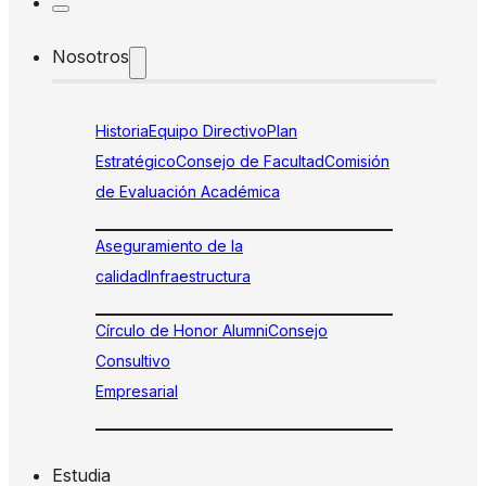
Nosotros
Historia
Equipo Directivo
Plan
Estratégico
Consejo de Facultad
Comisión
de Evaluación Académica
Aseguramiento de la
calidad
Infraestructura
Círculo de Honor Alumni
Consejo
Consultivo
Empresarial
Estudia