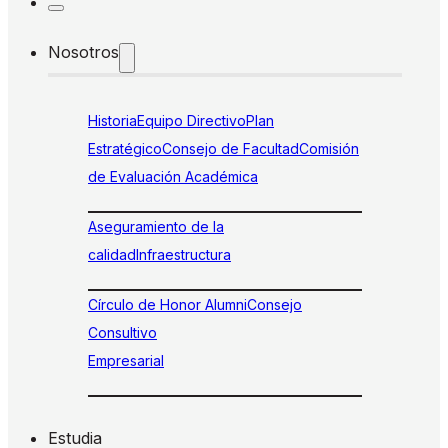
Nosotros
Historia
Equipo Directivo
Plan
Estratégico
Consejo de Facultad
Comisión
de Evaluación Académica
Aseguramiento de la
calidad
Infraestructura
Círculo de Honor Alumni
Consejo
Consultivo
Empresarial
Estudia