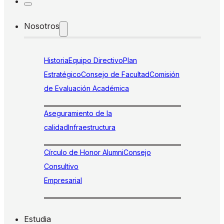
Nosotros
Historia
Equipo Directivo
Plan
Estratégico
Consejo de Facultad
Comisión
de Evaluación Académica
Aseguramiento de la
calidad
Infraestructura
Círculo de Honor Alumni
Consejo
Consultivo
Empresarial
Estudia