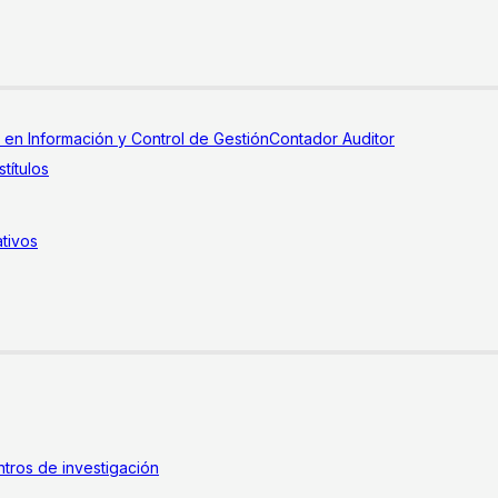
a en Información y Control de Gestión
Contador Auditor
títulos
tivos
tros de investigación