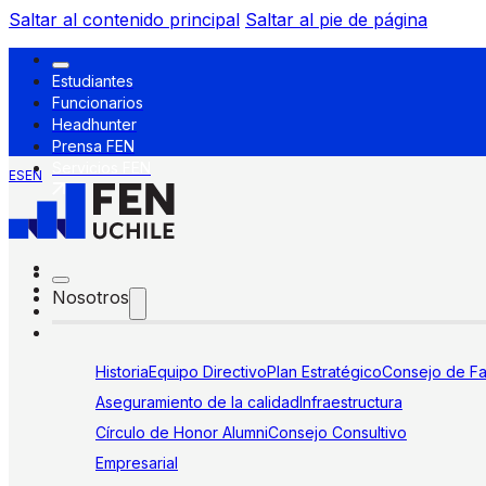
Saltar al contenido principal
Saltar al pie de página
Estudiantes
Funcionarios
Headhunter
Prensa FEN
Servicios FEN
ES
EN
Nosotros
Historia
Equipo Directivo
Plan Estratégico
Consejo de Fa
Aseguramiento de la calidad
Infraestructura
Círculo de Honor Alumni
Consejo Consultivo
Empresarial