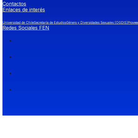
Contactos
Enlaces de interés
Universidad de Chile
Secretaría de Estudios
Género y Diversidades Sexuales (OGDIS)
Provee
Redes Sociales FEN
Facultad de Economía y Negocios (FEN), Universidad de Chile.
Si quieres saber más información sobre carreras
entra a Admisión FEN