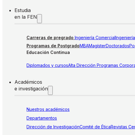
Estudia
en la FEN
Carreras de pregrado
Ingeniería Comercial
Ingenierí
Programas de Postgrado
MBA
Magíster
Doctorados
Pos
Educación Continua
Diplomados y cursos
Alta Dirección
Programas Corpora
Académicos
e investigación
Nuestros académicos
Departamentos
Dirección de Investigación
Comité de Ética
Revistas
Cen