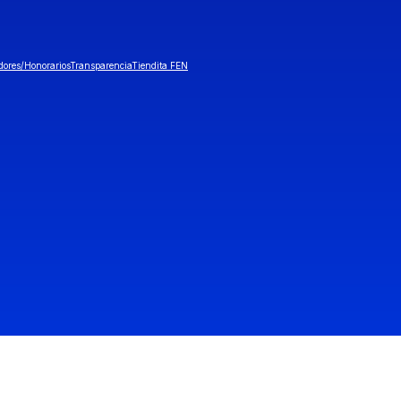
dores/Honorarios
Transparencia
Tiendita FEN